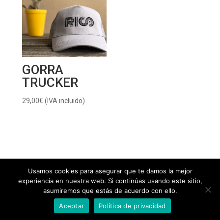
GORRA
TRUCKER
29,00
€
(IVA incluido)
Usamos cookies para asegurar que te damos la mejor
experiencia en nuestra web. Si continúas usando este sitio,
Aviso Legal
Política de Cookies
asumiremos que estás de acuerdo con ello.
Política de Privacidad
Preguntas Frecuentes
Aceptar
Política de privacidad