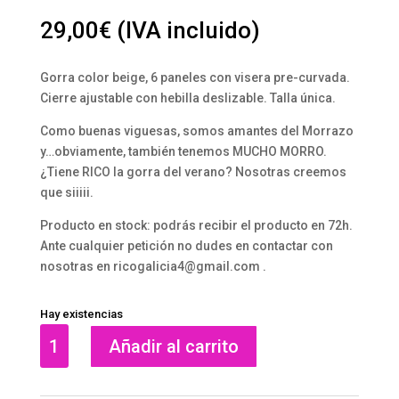
29,00
€
(IVA incluido)
Gorra color beige, 6 paneles con visera pre-curvada.
Cierre ajustable con hebilla deslizable. Talla única.
Como buenas viguesas, somos amantes del Morrazo
y…obviamente, también tenemos MUCHO MORRO.
¿Tiene RICO la gorra del verano? Nosotras creemos
que siiiii.
Producto en stock: podrás recibir el producto en 72h.
Ante cualquier petición no dudes en contactar con
nosotras en ricogalicia4@gmail.com .
Hay existencias
GORRA
Añadir al carrito
MORRAZO
BEIGE
cantidad