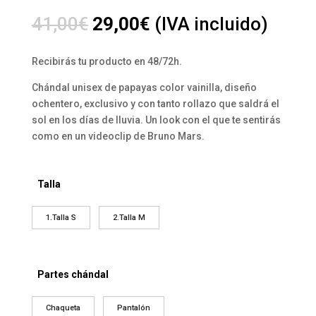
El
El
41,00
€
29,00
€
(IVA incluido)
precio
precio
original
actual
Recibirás tu producto en 48/72h.
era:
es:
41,00€.
29,00€.
Chándal unisex de papayas color vainilla, diseño
ochentero, exclusivo y con tanto rollazo que saldrá el
sol en los días de lluvia. Un look con el que te sentirás
como en un videoclip de Bruno Mars.
Talla
1.Talla S
2.Talla M
Partes chándal
Chaqueta
Pantalón