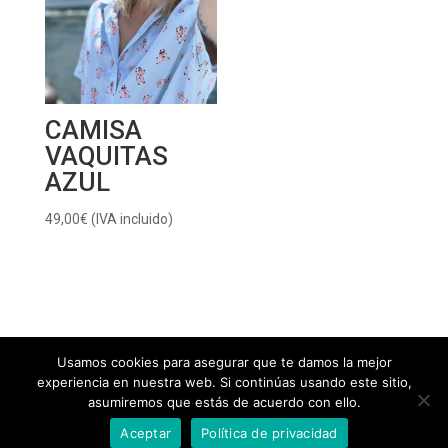
CAMISA
VAQUITAS
AZUL
49,00
€
(IVA incluido)
Usamos cookies para asegurar que te damos la mejor
experiencia en nuestra web. Si continúas usando este sitio,
Aviso Legal
Política de Cookies
asumiremos que estás de acuerdo con ello.
Política de Privacidad
Preguntas Frecuentes
Aceptar
Política de privacidad